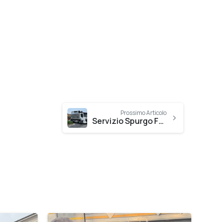
Prossimo Articolo
Servizio Spurgo Fognature Trecate: Il Miglior Servizio Locale