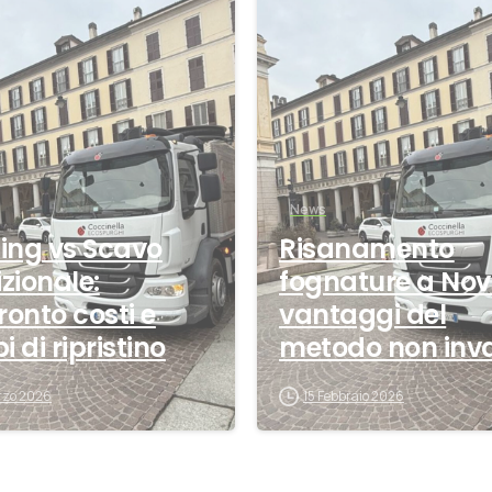
0
News
ning vs Scavo
Risanamento
izionale:
fognature a Nov
ronto costi e
vantaggi del
 di ripristino
metodo non inv
rzo 2026
15 Febbraio 2026