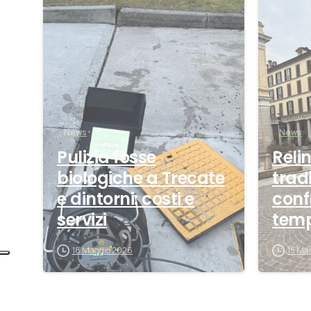
0
News
News
Pulizia fosse
Reli
biologiche a Trecate
trad
e dintorni: costi e
conf
servizi
tempi
18 Maggio 2026
15 Ma