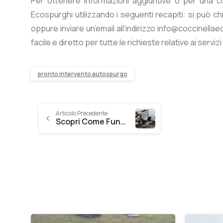
Per ottenere informazioni aggiuntive o per una c
Ecospurghi utilizzando i seguenti recapiti: si può 
oppure inviare un’email all’indirizzo info@coccinel
facile e diretto per tutte le richieste relative ai servizi
pronto intervento autospurgo
Continue
Articolo Precedente
Scopri Come Funziona Un Autospurgo con Noi: Guida Completa
Reading