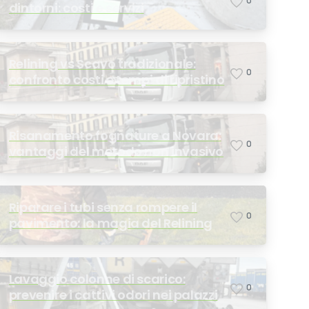
0
dintorni: costi e servizi
Relining vs Scavo tradizionale:
0
confronto costi e tempi di ripristino
Risanamento fognature a Novara:
0
vantaggi del metodo non invasivo
Riparare i tubi senza rompere il
0
pavimento: la magia del Relining
Lavaggio colonne di scarico:
0
prevenire i cattivi odori nei palazzi