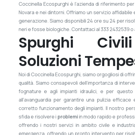
Coccinella Ecospurghi è l’azienda di riferimento per gl
Novara e nei dintorni. Offriamo un servizio affidabile 
generazione. Siamo disponibili 24 ore su 24 per ri
neri e fosse biologiche. Contattaci al 333 2432539 o 
Spurghi Civil
Soluzioni Tempes
Noi di Coccinella Ecospurghi, siamo orgogliosi di offr
qualità. Siamo consapevoli dell’importanza di inter
fognature e agli impianti idraulici, e per quest
all’avanguardia per garantire una pulizia efficace
corretto funzionamento degli impianti. Il nostro per
sfida e risolvere i
problemi
in modo rapido e professi
offrendo i nostri servizi in ambito civile e industr
emergenza, offrendo un pronto intervento per riso