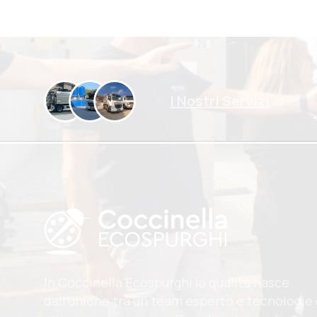
I Nostri Servizi
In Coccinella Ecospurghi la qualità nasce
dall’unione tra un team esperto e tecnologie 