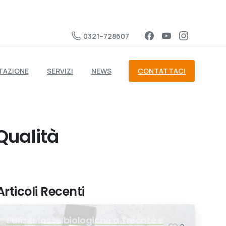
0321–728607
CONTATTACI
AZIONE
SERVIZI
NEWS
Qualità
Articoli Recenti
Pulizia fosse biologiche a Trecate e