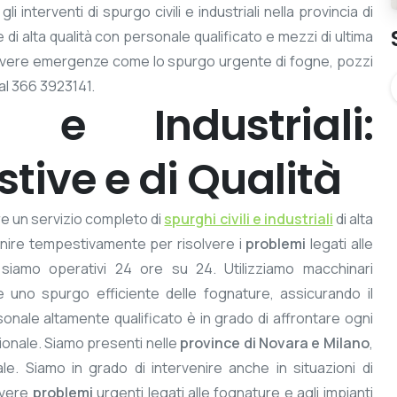
i interventi di spurgo civili e industriali nella provincia di
e di alta qualità con personale qualificato e mezzi di ultima
solvere emergenze come lo spurgo urgente di fogne, pozzi
al 366 3923141.
i e Industriali:
tive e di Qualità
ire un servizio completo di
spurghi civili e industriali
di alta
venire tempestivamente per risolvere i
problemi
legati alle
o siamo operativi 24 ore su 24. Utilizziamo macchinari
 e uno spurgo efficiente delle fognature, assicurando il
sonale altamente qualificato è in grado di affrontare ogni
onale. Siamo presenti nelle
province di Novara e Milano
,
iale. Siamo in grado di intervenire anche in situazioni di
lvere
problemi
urgenti legati alle fognature e agli impianti