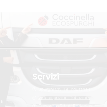
Servizi
Spurghi CIvili e Industriali
Videoispezioni Tubazioni
di
Trasporto Rifiuti Pericolosi