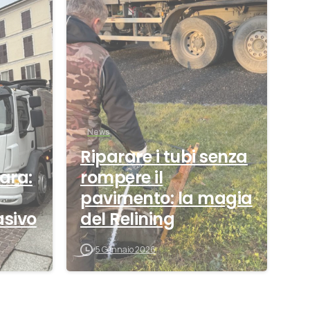
0
0
News
Riparare i tubi senza
ara:
rompere il
pavimento: la magia
asivo
del Relining
5 Gennaio 2026