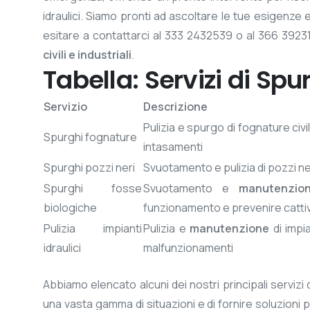
idraulici. Siamo pronti ad ascoltare le tue esigenze 
esitare a contattarci al 333 2432539 o al 366 392314
civili e industriali
.
Tabella: Servizi di Spur
Servizio
Descrizione
Pulizia e spurgo di fognature civi
Spurghi fognature
intasamenti
Spurghi pozzi neri
Svuotamento e pulizia di pozzi ne
Spurghi fosse
Svuotamento e
manutenzio
biologiche
funzionamento e prevenire cattiv
Pulizia impianti
Pulizia e
manutenzione
di impia
idraulici
malfunzionamenti
Abbiamo elencato alcuni dei nostri principali servizi 
una vasta gamma di situazioni e di fornire soluzioni